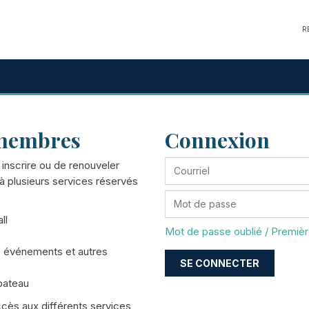
R
 membres
Connexion
nscrire ou de renouveler
à plusieurs services réservés
ll
Mot de passe oublié / Premiè
 7, événements et autres
 bateau
ccès aux différents services