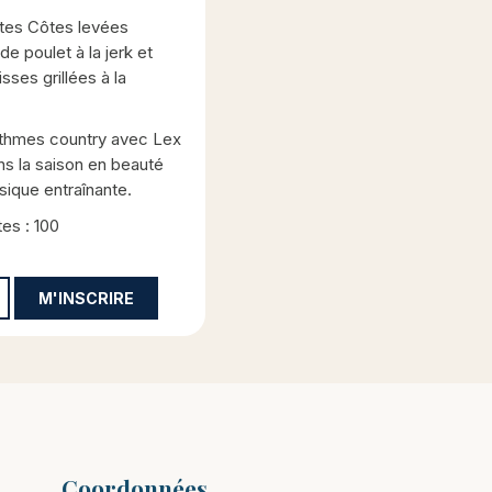
xtes Côtes levées
de poulet à la jerk et
sses grillées à la
thmes country avec Lex
ns la saison en beauté
sique entraînante.
es : 100
M'INSCRIRE
Coordonnées