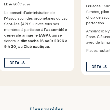
LE 16 AOÛT 2026
Grillades : Mi
fumées, pilon 
Le conseil d'administration de
choix de sauci
l'Association des propriétaires du Lac
perfection.
Sept-Îles (APLSI) invite tous ses
membres à participer à l'
assemblée
Ambiance: Ry
générale annuelle (AGA)
, qui se
Rose. Clôturo
tiendra le
dimanche 16 août 2026 à
avec de la mu
9 h 30, au Club nautique
.
Places restant
DÉTAILS
DÉTAILS
Liens rapides